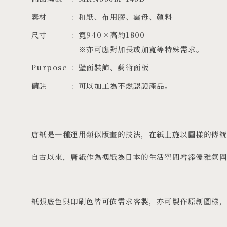
素材
和紙、布用膠、雲母、顏料
尺寸
寬940×高約1800

※亦可應對加長或加寬等特殊需求。
Purpose
壁面裝飾、藝術面板
備註
可以加工為不燃認證產品。
唐紙是一種運用類似版畫的技法，在紙上施以圖樣的傳
自古以來，唐紙作為襖紙為日本的生活空間增添優雅氛
紙張底色與印刷色皆可依需求客製，亦可製作原創圖樣