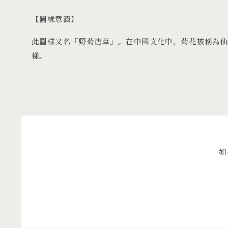
【圖樣意涵】
此圖樣又名「野菊唐草」。在中國文化中，菊花被稱為
樣。
如