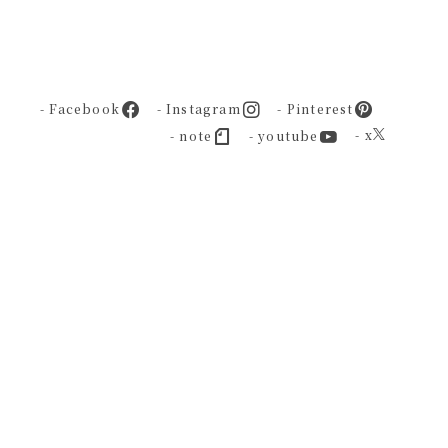
- Facebook
- Instagram
- Pinterest
- x
- note
- youtube