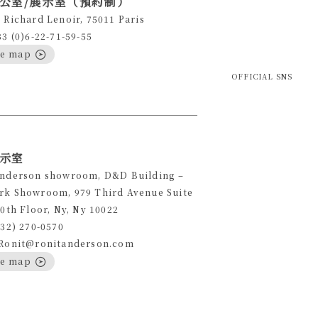
公室/展示室（預約制）
 Richard Lenoir, 75011 Paris
33 (0)6-22-71-59-55
le map
OFFICIAL SNS
示室
Anderson showroom, D&D Building –
rk Showroom, 979 Third Avenue Suite
10th Floor, Ny, Ny 10022
332) 270-0570
 Ronit@ronitanderson.com
le map