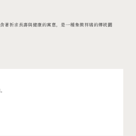
含著祈求長壽與健康的寓意，是一種象徵祥瑞的傳統圖
們。