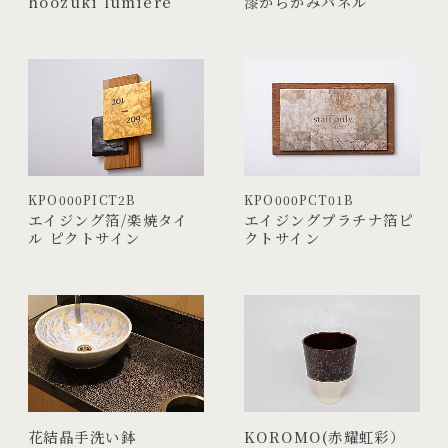
hoozuki lumiere
漆からかみパネル
KPO000PICT2B
KPO000PCT01B
エイジング箔/楽焼タイ
エイジングプラチナ箔ピ
ル ピクトサイン
クトサイン
花結晶手洗い鉢
KOROMO(赤耀虹彩）