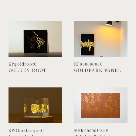
PROJECTS
JA
EN
ZH
KPgoldrootC
KP00000000C
GOLDEN ROOT
GOLDBARK PANEL
KPOhozlampmC
MRN00000UKPB