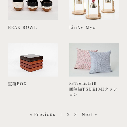
BEAK BOWL
LinNe Myo
重箱BOX
RSTrenista1B
西陣織TSUKIMIクッシ
ョン
« Previous
1
2
3
Next »