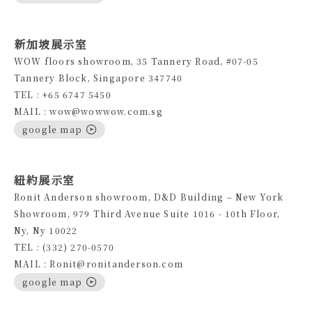
新加坡展示室
WOW floors showroom, 35 Tannery Road, #07-05
Tannery Block, Singapore 347740
TEL : +65 6747 5450
MAIL : wow@wowwow.com.sg
google map
紐約展示室
Ronit Anderson showroom, D&D Building – New York
Showroom, 979 Third Avenue Suite 1016 - 10th Floor,
Ny, Ny 10022
TEL : (332) 270-0570
MAIL : Ronit@ronitanderson.com
google map