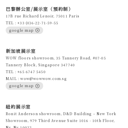
巴黎辦公室/展示室（預約制）
17B rue Richard Lenoir, 75011 Paris
TEL : +33 (0)6-22-71-59-55
google map
新加坡展示室
WOW floors showroom, 35 Tannery Road, #07-05
Tannery Block, Singapore 347740
TEL : +65 6747 5450
MAIL : wow@wowwow.com.sg
google map
紐約展示室
Ronit Anderson showroom, D&D Building – New York
Showroom, 979 Third Avenue Suite 1016 - 10th Floor,
Ny, Ny 10022