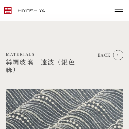
MATERIALS
BACK
絲綢玻璃 遠波（銀色
絲）
TOP
MATERIALS
PRODUCTS
ARTWORK