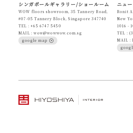
シンガポールギャラリー/ショールーム
ニュー
WOW floors showroom, 35 Tannery Road,
Ronit 
#07-05 Tannery Block, Singapore 347740
New Yo
TEL : +65 6747 5450
1016 - 
MAIL : wow@wowwow.com.sg
TEL : (
MAIL :
google map
goog