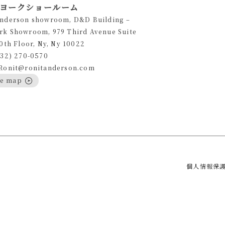
ヨークショールーム
Anderson showroom, D&D Building –
rk Showroom, 979 Third Avenue Suite
10th Floor, Ny, Ny 10022
332) 270-0570
 Ronit@ronitanderson.com
le map
個人情報保