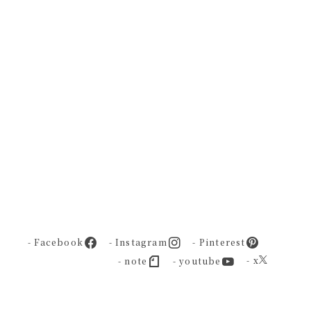
- Facebook
- Instagram
- Pinterest
- x
- note
- youtube