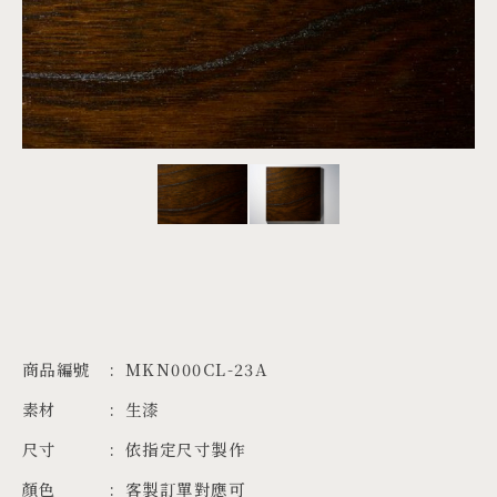
PROJECTS
JA
EN
ZH
商品編號
MKN000CL-23A
素材
生漆
尺寸
依指定尺寸製作
顏色
客製訂單對應可