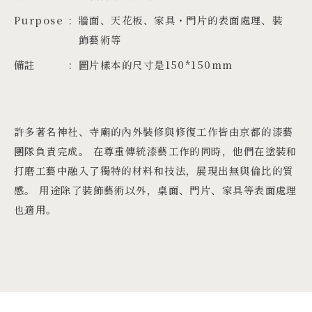
Purpose
牆面、天花板、家具・門片的表面處理、裝
飾藝術等
備註
圖片樣本的尺寸是150*150mm
許多著名神社、寺廟的內外裝修與修復工作皆由京都的漆藝
團隊負責完成。 在尊重傳統漆藝工作的同時，他們在塗裝和
打磨工藝中融入了獨特的材料和技法，展現出無與倫比的質
感。 用途除了裝飾藝術以外，桌面、門片、家具等表面處理
也適用。