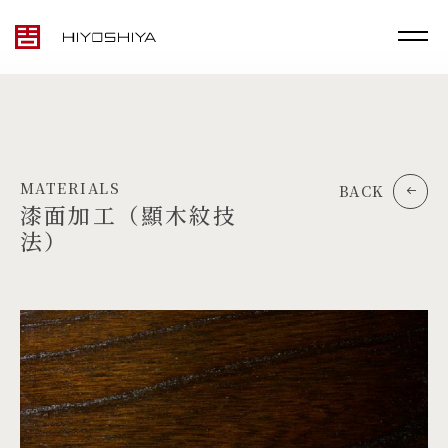
MATERIALS
BACK
漆面加工（顯木紋技
法）
TOP
MATERIALS
PRODUCTS
ARTWORK