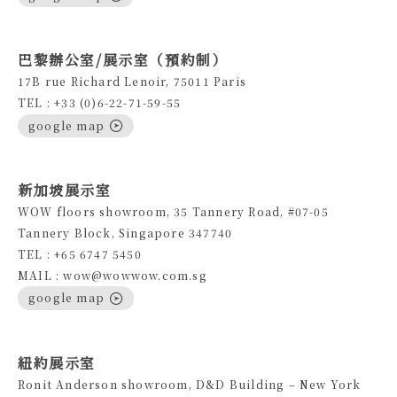
巴黎辦公室/展示室（預約制）
17B rue Richard Lenoir, 75011 Paris
TEL : +33 (0)6-22-71-59-55
google map
新加坡展示室
WOW floors showroom, 35 Tannery Road, #07-05
Tannery Block, Singapore 347740
TEL : +65 6747 5450
MAIL : wow@wowwow.com.sg
google map
紐約展示室
Ronit Anderson showroom, D&D Building – New York