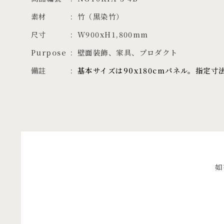
素材
竹（黒染竹）
尺寸
W900xH1,800mm
Purpose
壁面装飾、家具、プロダクト
備註
基本サイズは90x180cmパネル。指定
如