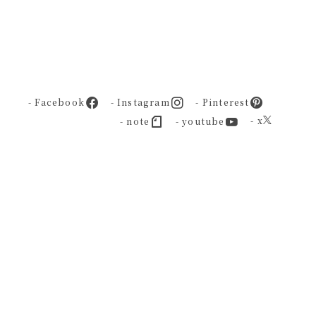
- Facebook
- Instagram
- Pinterest
- x
- note
- youtube