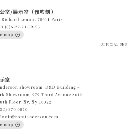
公室/展示室（預約制）
 Richard Lenoir, 75011 Paris
33 (0)6-22-71-59-55
le map
OFFICIAL SNS
示室
Anderson showroom, D&D Building –
rk Showroom, 979 Third Avenue Suite
10th Floor, Ny, Ny 10022
332) 270-0570
 Ronit@ronitanderson.com
le map