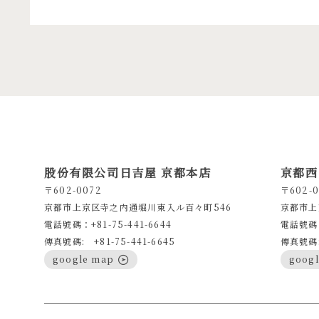
股份有限公司日吉屋 京都本店
京都西
〒602-0072
〒602-0
京都市上京区寺之内通堀川東入ル百々町546
京都市上
電話號碼：+81-75-441-6644
電話號碼：
傳真號碼: +81-75-441-6645
傳真號碼: 
google map
goog