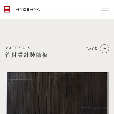
MATERIALS
BACK
竹材設計裝飾板
TOP
MATERIALS
PRODUCTS
ARTWORK