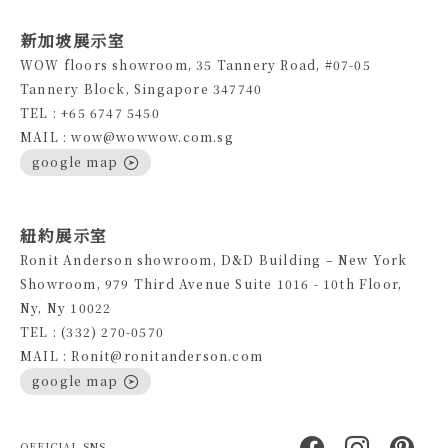
新加坡展示室
WOW floors showroom, 35 Tannery Road, #07-05
Tannery Block, Singapore 347740
TEL : +65 6747 5450
MAIL : wow@wowwow.com.sg
google map
紐約展示室
Ronit Anderson showroom, D&D Building – New York
Showroom, 979 Third Avenue Suite 1016 - 10th Floor,
Ny, Ny 10022
TEL : (332) 270-0570
MAIL : Ronit@ronitanderson.com
google map
OFFICIAL SNS