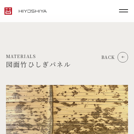
MATERIALS
BACK
図面竹ひしぎパネル
TOP
MATERIALS
PRODUCTS
ARTWORK