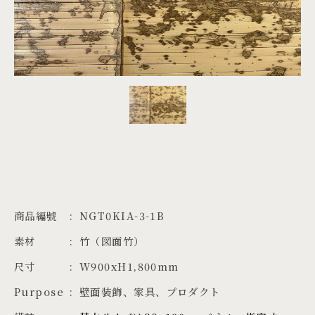
PROJECTS
JA
EN
ZH
商品編號
NGT0KIA-3-1B
素材
竹（図面竹）
尺寸
W900xH1,800mm
Purpose
壁面装飾、家具、プロダクト