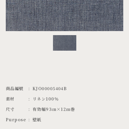
PROJECTS
JA
EN
ZH
商品編號
KJO00005404B
素材
リネン100％
尺寸
有効幅93㎝×12ｍ巻
Purpose
壁紙