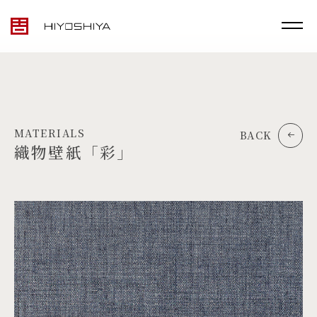
MATERIALS
BACK
織物壁紙「彩」
TOP
MATERIALS
PRODUCTS
ARTWORK