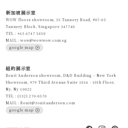
新加坡展示室
WOW floors showroom, 35 Tannery Road, #07-05
Tannery Block, Singapore 347740
TEL : +65 6747 5450
MAIL : wow@wowwow.com.sg
google map
紐約展示室
Ronit Anderson showroom, D&D Building – New York
Showroom, 979 Third Avenue Suite 1016 - 10th Floor,
Ny, Ny 10022
TEL : (332) 270-0570
MAIL : Ronit@ronitanderson.com
google map