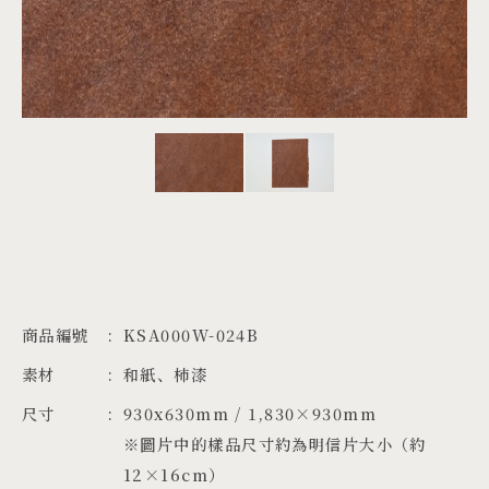
PROJECTS
JA
EN
ZH
商品編號
KSA000W-024B
素材
和紙、柿漆
尺寸
930x630mm / 1,830×930mm

※圖片中的樣品尺寸約為明信片大小（約
12×16cm）