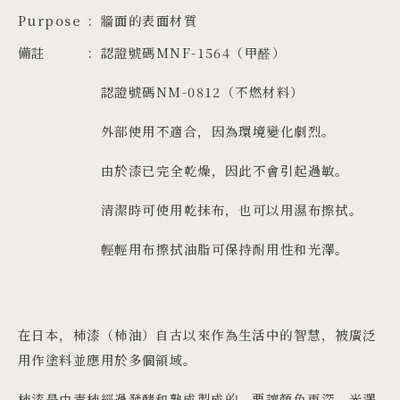
Purpose
牆面的表面材質
備註
認證號碼MNF-1564（甲醛）
認證號碼NM-0812（不燃材料）
外部使用不適合，因為環境變化劇烈。
由於漆已完全乾燥，因此不會引起過敏。
清潔時可使用乾抹布，也可以用濕布擦拭。
輕輕用布擦拭油脂可保持耐用性和光澤。
在日本，柿漆（柿油）自古以來作為生活中的智慧，被廣泛
用作塗料並應用於多個領域。
柿漆是由青柿經過發酵和熟成製成的，要讓顏色更深、光澤