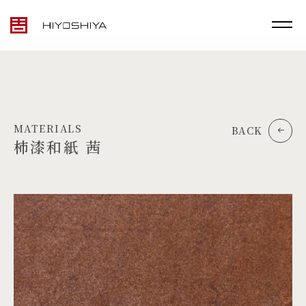
MATERIALS
BACK
柿漆和紙 茜
TOP
MATERIALS
PRODUCTS
ARTWORK