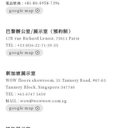
電話號碼：+81-80-4958-7396
google map
巴黎辦公室/展示室（預約制）
17B rue Richard Lenoir, 75011 Paris
TEL : +33 (0)6-22-71-59-55
google map
新加坡展示室
WOW floors showroom, 35 Tannery Road, #07-05
Tannery Block, Singapore 347740
TEL : +65 6747 5450
MAIL : wow@wowwow.com.sg
google map