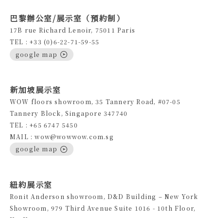
巴黎辦公室/展示室（預約制）
17B rue Richard Lenoir, 75011 Paris
TEL : +33 (0)6-22-71-59-55
google map
新加坡展示室
WOW floors showroom, 35 Tannery Road, #07-05
Tannery Block, Singapore 347740
TEL : +65 6747 5450
MAIL : wow@wowwow.com.sg
google map
紐約展示室
Ronit Anderson showroom, D&D Building – New York
Showroom, 979 Third Avenue Suite 1016 - 10th Floor,