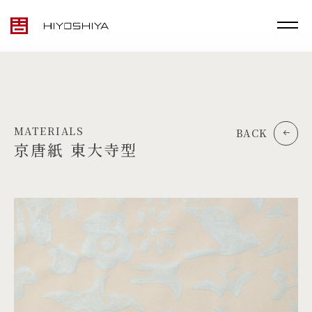
MATERIALS
BACK
京唐紙 東大寺型
TOP
MATERIALS
PRODUCTS
ARTWORK