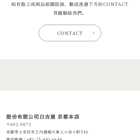
如有施工或商品相關諮詢，歡迎透過下方的CONTACT
頁面聯絡我們。
CONTACT
股份有限公司日吉屋 京都本店
〒602-0072
京都市上京区寺之内通堀川東入ル百々町546
電話號碼：+81-75-441-6644