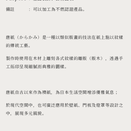
備註
可以加工為不燃認證產品。
唐紙（からかみ）是一種以類似版畫的技法在紙上施以紋樣
的傳統工藝。
製作時使用在木材上雕刻各式紋樣的雕版（版木），透過手
工拓印呈現細膩而典雅的圖樣。
唐紙自古以來作為襖紙，為日本生活空間增添優雅氣息；
於現代空間中，也可廣泛應用於壁紙、門板及燈罩等設計之
中，展現多元風貌。