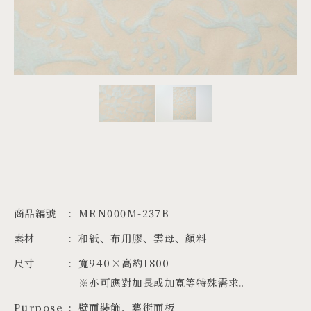
PROJECTS
JA
EN
ZH
商品編號
MRN000M-237B
素材
和紙、布用膠、雲母、顏料
尺寸
寬940×高約1800

※亦可應對加長或加寬等特殊需求。
Purpose
壁面裝飾、藝術面板