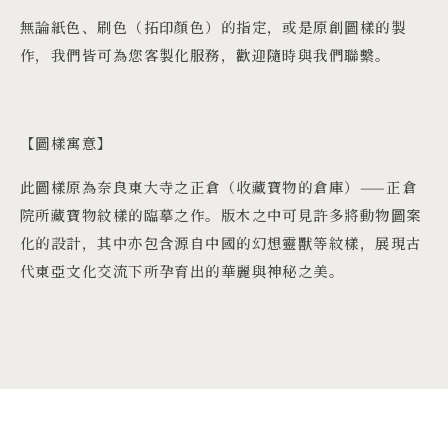
無論紙色、刷色（拓印顏色）的指定，或是原創圖樣的製
作，我們皆可為您客製化服務，歡迎隨時與我們聯繫。
【圖樣寓意】
此圖樣原為奈良東大寺之正倉（收藏寶物的倉庫）——正倉
院所藏寶物紋樣的臨摹之作。版木之中可見許多將動物圖案
化的設計，其中亦包含源自中國的幻想靈獸等紋樣，展現古
代東亞文化交流下所孕育出的華麗與神秘之美。