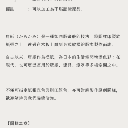
備註
可以加工為不燃認證產品。
唐紙（からかみ）是一種如同版畫般的技法，將圖樣印製於
紙張之上，透過在木板上雕刻各式紋樣的版木製作而成。
自古以來，唐紙作為襖紙，為日本的生活空間增添色彩；在
現代，也可廣泛運用於壁紙、建具、燈罩等多樣空間之中。
不僅可指定紙張底色與刷印顏色，亦可對應製作原創圖樣，
歡迎隨時與我們聯繫洽詢。
【圖樣寓意】