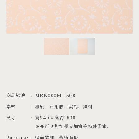
PROJECTS
JA
EN
ZH
商品編號
MRN000M-150B
素材
和紙、布用膠、雲母、顏料
尺寸
寬940×高約1800

※亦可應對加長或加寬等特殊需求。
Purpose
壁面裝飾、藝術面板