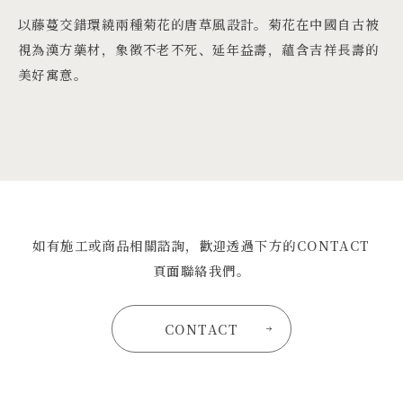
以藤蔓交錯環繞兩種菊花的唐草風設計。菊花在中國自古被
視為漢方藥材，象徵不老不死、延年益壽，蘊含吉祥長壽的
美好寓意。
如有施工或商品相關諮詢，歡迎透過下方的CONTACT
頁面聯絡我們。
CONTACT