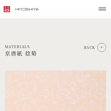
MATERIALS
BACK
京唐紙 捻菊
TOP
MATERIALS
PRODUCTS
ARTWORK