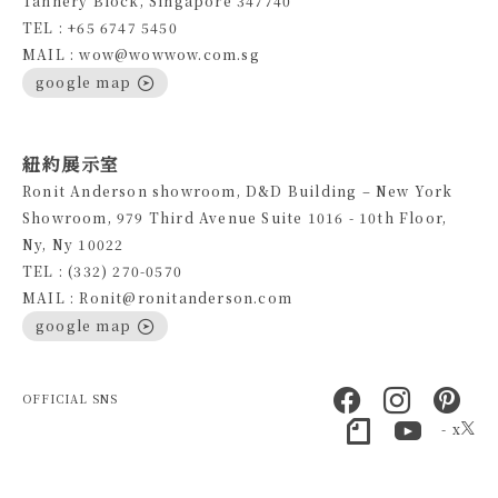
Tannery Block, Singapore 347740
TEL : +65 6747 5450
MAIL : wow@wowwow.com.sg
google map
紐約展示室
Ronit Anderson showroom, D&D Building – New York
Showroom, 979 Third Avenue Suite 1016 - 10th Floor,
Ny, Ny 10022
TEL : (332) 270-0570
MAIL : Ronit@ronitanderson.com
google map
OFFICIAL SNS
- x