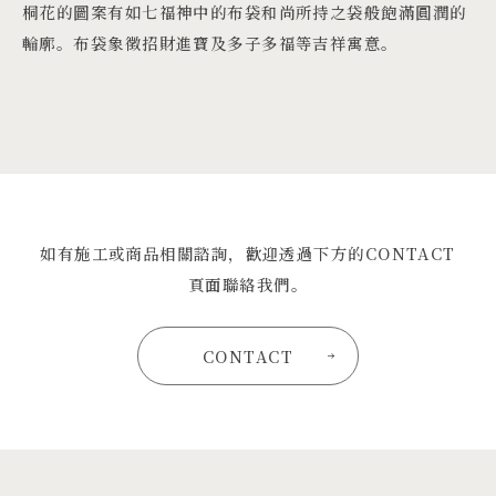
桐花的圖案有如七福神中的布袋和尚所持之袋般飽滿圓潤的
輪廓。布袋象徵招財進寶及多子多福等吉祥寓意。
如有施工或商品相關諮詢，歡迎透過下方的CONTACT
頁面聯絡我們。
CONTACT