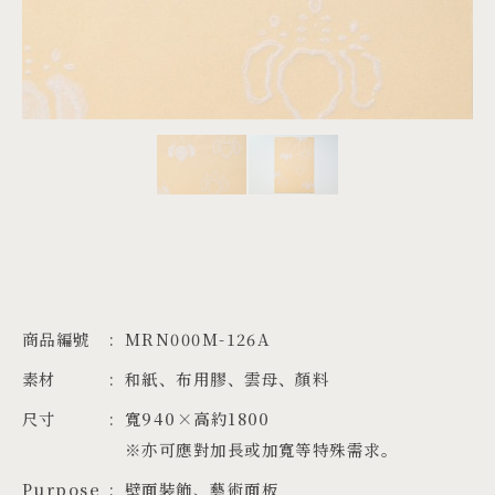
PROJECTS
JA
EN
ZH
商品編號
MRN000M-126A
素材
和紙、布用膠、雲母、顏料
尺寸
寬940×高約1800

※亦可應對加長或加寬等特殊需求。
Purpose
壁面裝飾、藝術面板