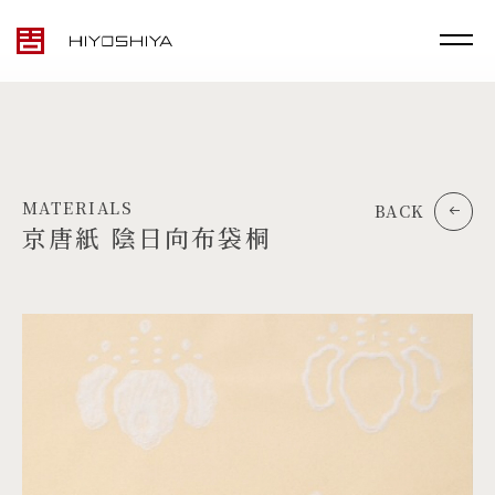
MATERIALS
BACK
京唐紙 陰日向布袋桐
TOP
MATERIALS
PRODUCTS
ARTWORK