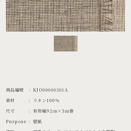
PROJECTS
JA
EN
ZH
商品編號
KJO00000301A
素材
リネン100％
尺寸
有効幅92㎝×3ｍ巻
Purpose
壁紙