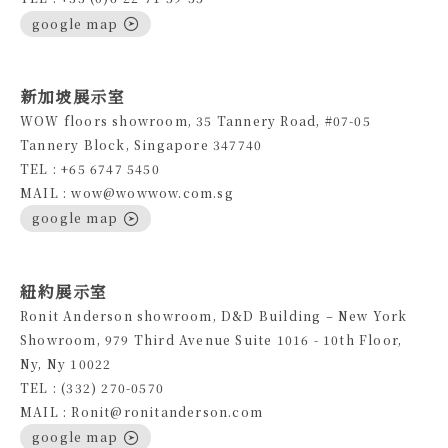
google map
新加坡展示室
WOW floors showroom, 35 Tannery Road, #07-05
Tannery Block, Singapore 347740
TEL : +65 6747 5450
MAIL : wow@wowwow.com.sg
google map
紐約展示室
Ronit Anderson showroom, D&D Building – New York
Showroom, 979 Third Avenue Suite 1016 - 10th Floor,
Ny, Ny 10022
TEL : (332) 270-0570
MAIL : Ronit@ronitanderson.com
google map