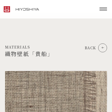
MATERIALS
BACK
織物壁紙「貴船」
TOP
MATERIALS
PRODUCTS
ARTWORK