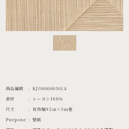
PROJECTS
JA
EN
ZH
商品編號
KJO00000501A
素材
レーヨン100％
尺寸
有効幅92㎝×3ｍ巻
Purpose
壁紙