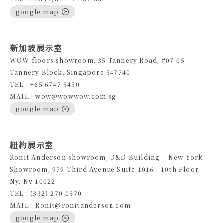
google map
新加坡展示室
WOW floors showroom, 35 Tannery Road, #07-05
Tannery Block, Singapore 347740
TEL : +65 6747 5450
MAIL : wow@wowwow.com.sg
google map
紐約展示室
Ronit Anderson showroom, D&D Building – New York
Showroom, 979 Third Avenue Suite 1016 - 10th Floor,
Ny, Ny 10022
TEL : (332) 270-0570
MAIL : Ronit@ronitanderson.com
google map