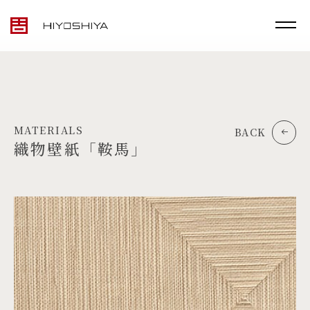
MATERIALS
BACK
織物壁紙「鞍馬」
TOP
MATERIALS
PRODUCTS
ARTWORK