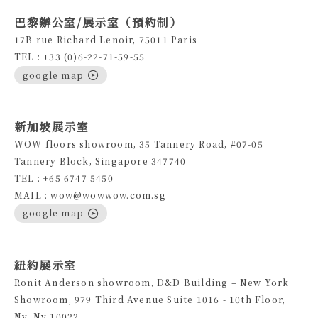
巴黎辦公室/展示室（預約制）
17B rue Richard Lenoir, 75011 Paris
TEL : +33 (0)6-22-71-59-55
google map
新加坡展示室
WOW floors showroom, 35 Tannery Road, #07-05
Tannery Block, Singapore 347740
TEL : +65 6747 5450
MAIL : wow@wowwow.com.sg
google map
紐約展示室
Ronit Anderson showroom, D&D Building – New York
Showroom, 979 Third Avenue Suite 1016 - 10th Floor,
Ny, Ny 10022