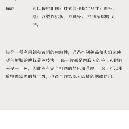
備註
可以按照相同的樣式製作指定尺寸的面板，
還可以製作招牌、標識等。 詳情請聯繫我
們。
這是一種利用銅和黃銅的腐蝕性，通過控制藥品和火焰來使
顏色鮮豔的傳統著色技法。 每一片都是由職人的手工和眼睛
來逐一上色，因此沒有完全相同的顏色和花紋。 除了可以用
於整面牆面的施工外，也適合作為部分區域的點綴使用。