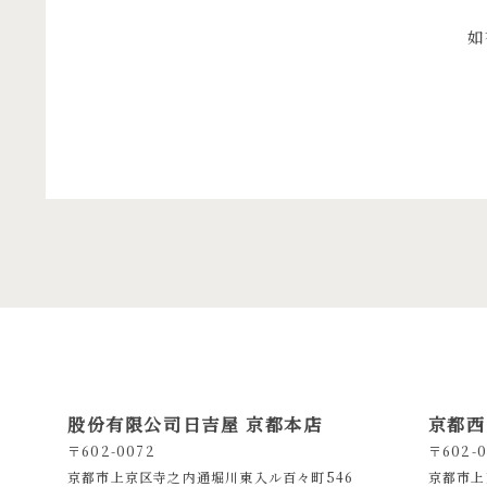
如
股份有限公司日吉屋 京都本店
京都西
〒602-0072
〒602-0
京都市上京区寺之内通堀川東入ル百々町546
京都市上