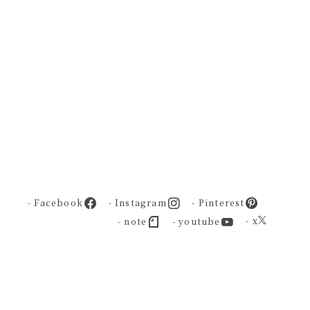
- Facebook
- Instagram
- Pinterest
- x
- note
- youtube