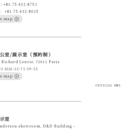
+81-75-432-8751
+81-75-432-8015
le map
公室/展示室（預約制）
 Richard Lenoir, 75011 Paris
33 (0)6-22-71-59-55
le map
OFFICIAL SNS
示室
Anderson showroom, D&D Building –