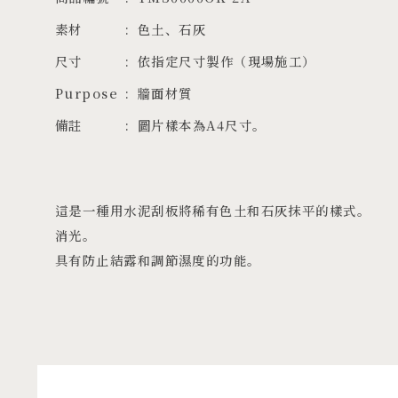
素材
色土、石灰
尺寸
依指定尺寸製作（現場施工）
Purpose
牆面材質
備註
圖片樣本為A4尺寸。
這是一種用水泥刮板將稀有色土和石灰抹平的樣式。
消光。
具有防止結露和調節濕度的功能。