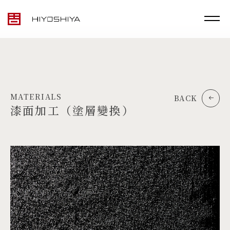
MATERIALS
BACK
漆面加工（塗層變換）
TOP
MATERIALS
PRODUCTS
ARTWORK