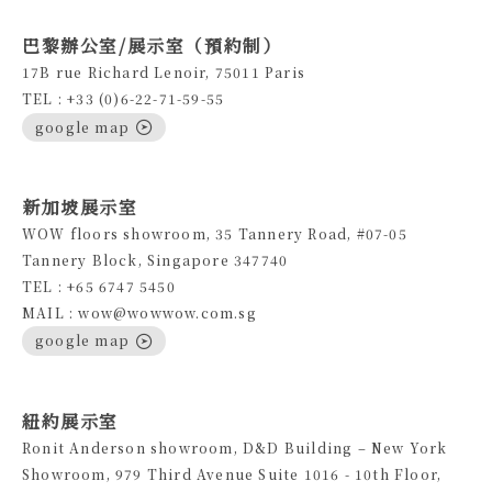
巴黎辦公室/展示室（預約制）
17B rue Richard Lenoir, 75011 Paris
TEL : +33 (0)6-22-71-59-55
google map
新加坡展示室
WOW floors showroom, 35 Tannery Road, #07-05
Tannery Block, Singapore 347740
TEL : +65 6747 5450
MAIL : wow@wowwow.com.sg
google map
紐約展示室
Ronit Anderson showroom, D&D Building – New York
Showroom, 979 Third Avenue Suite 1016 - 10th Floor,