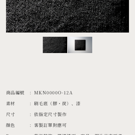
PROJECTS
JA
EN
ZH
商品編號
MKN0000O-12A
素材
刷毛底（膠・炭）、漆
尺寸
依指定尺寸製作
顏色
客製訂單對應可