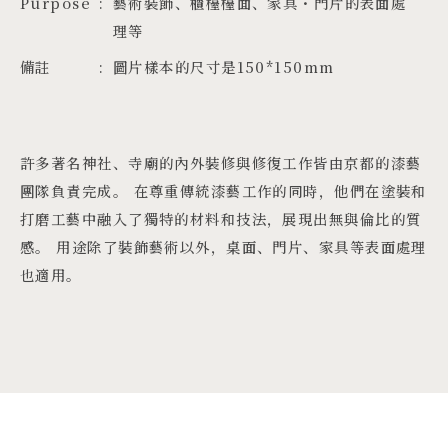
Purpose
藝術裝飾、櫃檯檯面、家具・門片的表面處
理等
備註
圖片樣本的尺寸是150*150mm
許多著名神社、寺廟的內外裝修與修復工作皆由京都的漆藝
團隊負責完成。 在尊重傳統漆藝工作的同時，他們在塗裝和
打磨工藝中融入了獨特的材料和技法，展現出無與倫比的質
感。 用途除了裝飾藝術以外，桌面、門片、家具等表面處理
也適用。