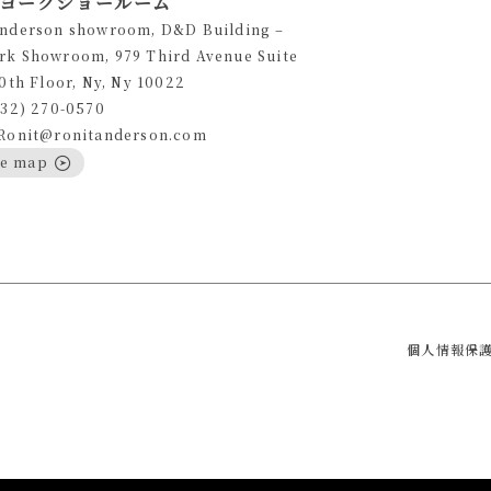
ヨークショールーム
Anderson showroom, D&D Building –
rk Showroom, 979 Third Avenue Suite
10th Floor, Ny, Ny 10022
332) 270-0570
 Ronit@ronitanderson.com
le map
個人情報保