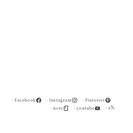
- Facebook
- Instagram
- Pinterest
- x
- note
- youtube