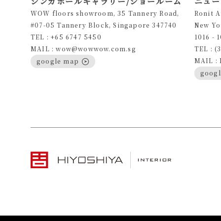
シンガポールギャラリー/ショールーム
ニュー
WOW floors showroom, 35 Tannery Road,
Ronit 
#07-05 Tannery Block, Singapore 347740
New Yo
TEL : +65 6747 5450
1016 - 
MAIL : wow@wowwow.com.sg
TEL : (
MAIL :
google map
goog