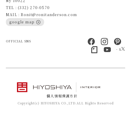
Ny 10022
TEL : (332) 270-0570
MAIL : Ronit@ronitanderson.com
google map
OFFICIAL SNS
- x
個人情報保護方針
Copyright(c) HIYOSHIYA CO.,LTD.ALL Rights Reserved