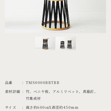
PROJECTS
JA
EN
ZH
品番
TMS0000BBTBB
素材詳細
竹、ベニヤ板、アルミリベット、真鍮釘、
竹集成材
サイズ
高さ約600㎝X直径約450mm