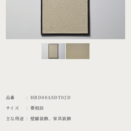
PROJECTS
JA
EN
ZH
品番
HRD00ASDT02D
サイズ
要相談
主な用途
壁面装飾、家具装飾