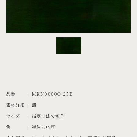
PROJECTS
JA
EN
ZH
品番
MKN0000O-25B
素材詳細
漆
サイズ
指定寸法で制作
色
特注対応可