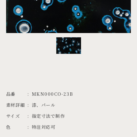
PROJECTS
JA
EN
ZH
品番
MKN000CO-23B
素材詳細
漆、パール
サイズ
指定寸法で制作
色
特注対応可