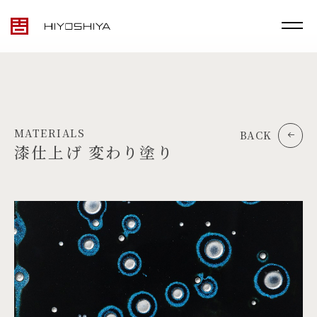
MATERIALS
BACK
漆仕上げ 変わり塗り
TOP
MATERIALS
PRODUCTS
ARTWORK