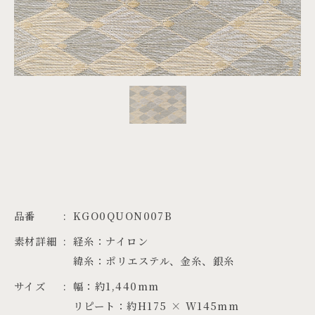
PROJECTS
JA
EN
ZH
品番
KGO0QUON007B
素材詳細
経糸：ナイロン

緯糸：ポリエステル、金糸、銀糸
サイズ
幅：約1,440mm

リピート：約H175 × W145mm