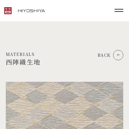
MATERIALS
BACK
西陣織生地
TOP
MATERIALS
PRODUCTS
ARTWORK