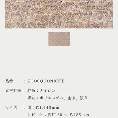
PROJECTS
JA
EN
ZH
品番
KGO0QUON005B
素材詳細
経糸：ナイロン

緯糸：ポリエステル、金糸、銀糸
サイズ
幅：約1,440mm

リピート：約H180 × W185mm