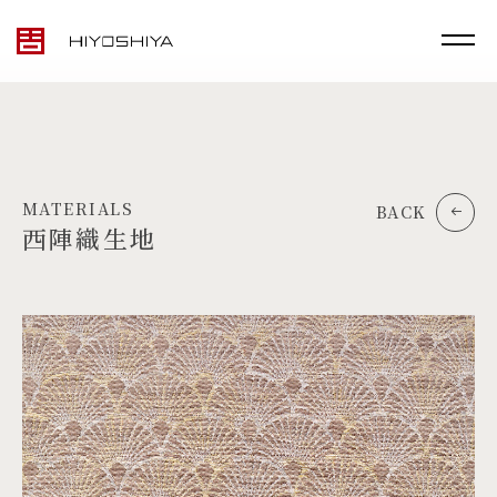
MATERIALS
BACK
西陣織生地
TOP
MATERIALS
PRODUCTS
ARTWORK