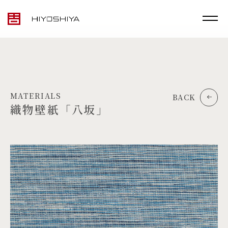
MATERIALS
BACK
織物壁紙「八坂」
TOP
MATERIALS
PRODUCTS
ARTWORK