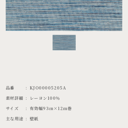
PROJECTS
JA
EN
ZH
品番
KJO00005205A
素材詳細
レーヨン100％
サイズ
有効幅93㎝×12ｍ巻
主な用途
壁紙