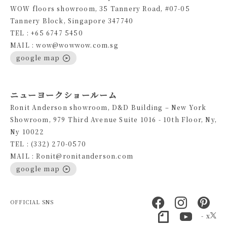
WOW floors showroom, 35 Tannery Road, #07-05
Tannery Block, Singapore 347740
TEL : +65 6747 5450
MAIL : wow@wowwow.com.sg
google map
ニューヨークショールーム
Ronit Anderson showroom, D&D Building – New York
Showroom, 979 Third Avenue Suite 1016 - 10th Floor, Ny,
Ny 10022
TEL : (332) 270-0570
MAIL : Ronit@ronitanderson.com
google map
OFFICIAL SNS
- x