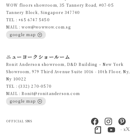
WOW floors showroom, 35 Tannery Road, #07-05
Tannery Block, Singapore 347740
TEL : +65 6747 5450
MAIL : wow@wowwow.com.sg
google map
ニューヨークショールーム
Ronit Anderson showroom, D&D Building – New York
Showroom, 979 Third Avenue Suite 1016 - 10th Floor, Ny,
Ny 10022
TEL : (332) 270-0570
MAIL : Ronit@ronitanderson.com
google map
OFFICIAL SNS
- x