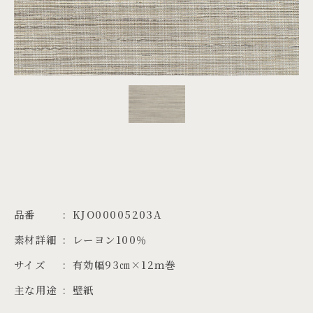
PROJECTS
JA
EN
ZH
品番
KJO00005203A
素材詳細
レーヨン100％
サイズ
有効幅93㎝×12ｍ巻
主な用途
壁紙