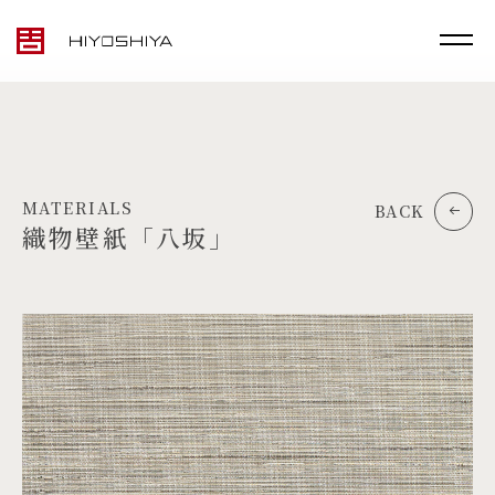
MATERIALS
BACK
織物壁紙「八坂」
TOP
MATERIALS
PRODUCTS
ARTWORK