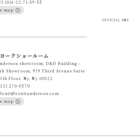
33 (0)6-22-71-59-55
le map
OFFICIAL SNS
ヨークショールーム
Anderson showroom, D&D Building –
rk Showroom, 979 Third Avenue Suite
10th Floor, Ny, Ny 10022
332) 270-0570
 Ronit@ronitanderson.com
le map