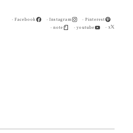
- Facebook
- Instagram
- Pinterest
- x
- note
- youtube