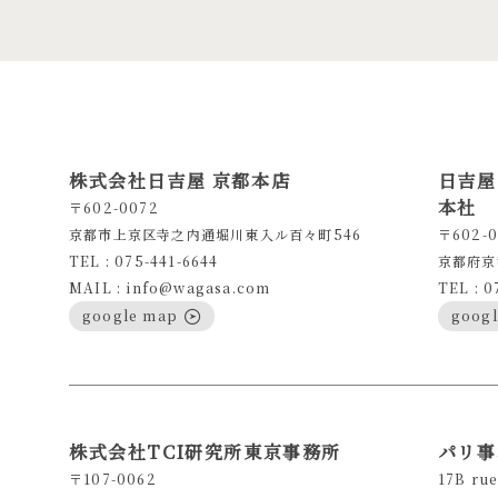
株式会社日吉屋 京都本店
日吉屋
本社
〒602-0072
京都市上京区寺之内通堀川東入ル百々町546
〒602-0
TEL : 075-441-6644
京都府京
MAIL : info@wagasa.com
TEL : 0
google map
goog
株式会社TCI研究所東京事務所
パリ事
〒107-0062
17B rue