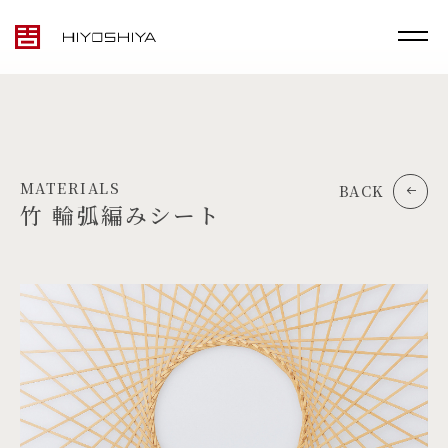
MATERIALS
BACK
竹 輪弧編みシート
TOP
MATERIALS
PRODUCTS
ARTWORK