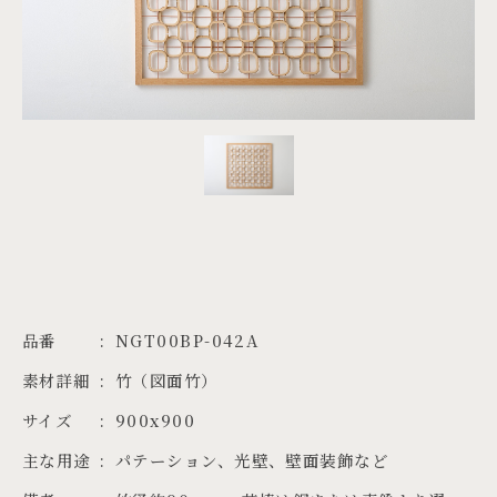
PROJECTS
JA
EN
ZH
品番
NGT00BP-042A
素材詳細
竹（図面竹）
サイズ
900x900
主な用途
パテーション、光壁、壁面装飾など