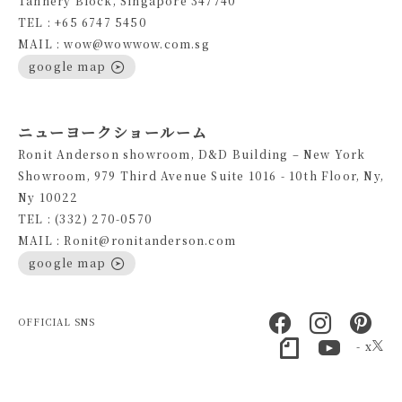
Tannery Block, Singapore 347740
TEL : +65 6747 5450
MAIL : wow@wowwow.com.sg
google map
ニューヨークショールーム
Ronit Anderson showroom, D&D Building – New York
Showroom, 979 Third Avenue Suite 1016 - 10th Floor, Ny,
Ny 10022
TEL : (332) 270-0570
MAIL : Ronit@ronitanderson.com
google map
OFFICIAL SNS
- x