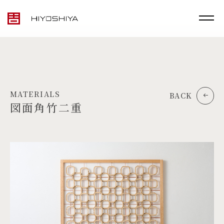
MATERIALS
BACK
図面角竹二重
TOP
MATERIALS
PRODUCTS
ARTWORK