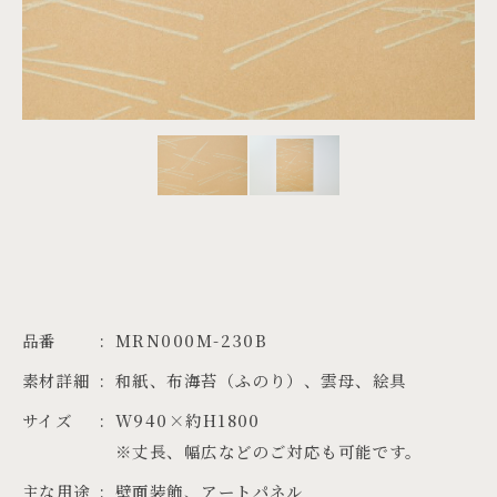
PROJECTS
JA
EN
ZH
品番
MRN000M-230B
素材詳細
和紙、布海苔（ふのり）、雲母、絵具
サイズ
W940×約H1800

※丈長、幅広などのご対応も可能です。
主な用途
壁面装飾、アートパネル