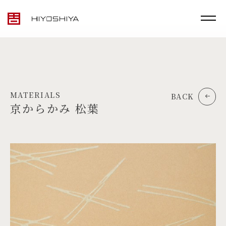
MATERIALS
BACK
京からかみ 松葉
TOP
MATERIALS
PRODUCTS
ARTWORK