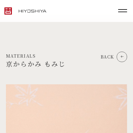
MATERIALS
BACK
京からかみ もみじ
TOP
MATERIALS
PRODUCTS
ARTWORK