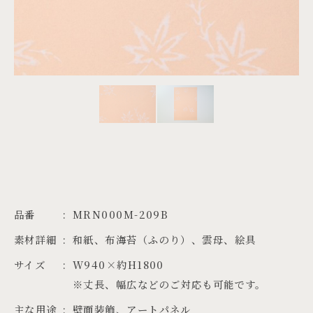
PROJECTS
JA
EN
ZH
品番
MRN000M-209B
素材詳細
和紙、布海苔（ふのり）、雲母、絵具
サイズ
W940×約H1800

※丈長、幅広などのご対応も可能です。
主な用途
壁面装飾、アートパネル