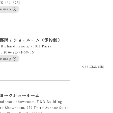
75-432-8751
le map
務所 / ショールーム（予約制）
 Richard Lenoir, 75011 Paris
33 (0)6-22-71-59-55
le map
OFFICIAL SNS
ヨークショールーム
Anderson showroom, D&D Building –
rk Showroom, 979 Third Avenue Suite