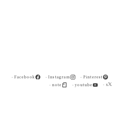
- Facebook
- Instagram
- Pinterest
- x
- note
- youtube