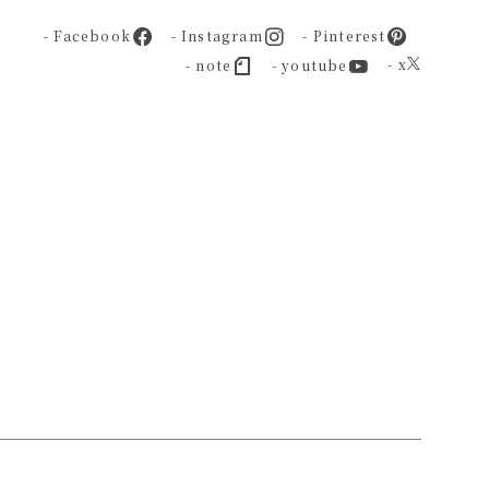
- Facebook
- Instagram
- Pinterest
- x
- note
- youtube