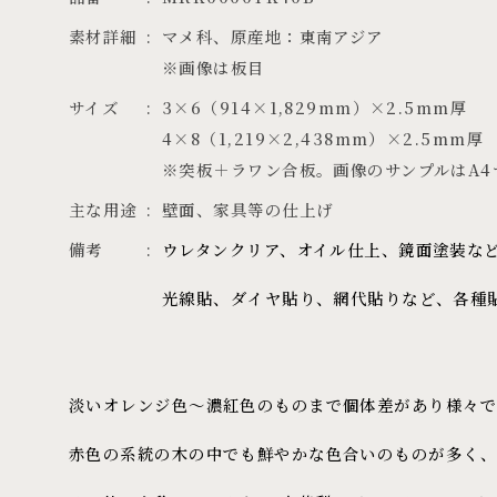
素材詳細
マメ科、原産地：東南アジア

※画像は板目
サイズ
3×6（914×1,829mm）×2.5mm厚

4×8（1,219×2,438mm）×2.5mm厚

※突板＋ラワン合板。画像のサンプルはA4
主な用途
壁面、家具等の仕上げ
備考
ウレタンクリア、オイル仕上、鏡面塗装な
光線貼、ダイヤ貼り、網代貼りなど、各種
淡いオレンジ色〜濃紅色のものまで個体差があり様々で
赤色の系統の木の中でも鮮やかな色合いのものが多く、