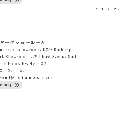
OFFICIAL SNS
ヨークショールーム
Anderson showroom, D&D Building –
rk Showroom, 979 Third Avenue Suite
10th Floor, Ny, Ny 10022
332) 270-0570
 Ronit@ronitanderson.com
le map