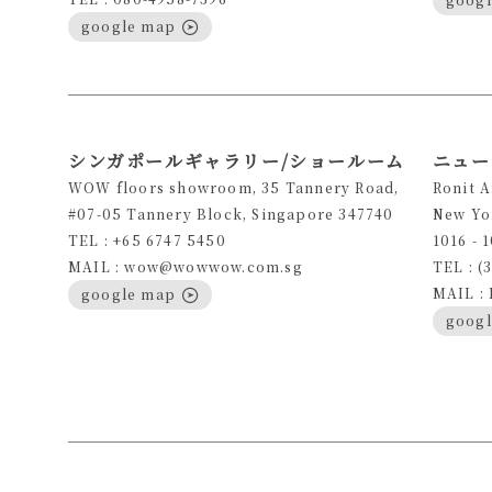
google map
シンガポールギャラリー/ショールーム
ニュー
WOW floors showroom, 35 Tannery Road,
Ronit 
#07-05 Tannery Block, Singapore 347740
New Yo
TEL : +65 6747 5450
1016 - 
MAIL : wow@wowwow.com.sg
TEL : (
MAIL :
google map
goog