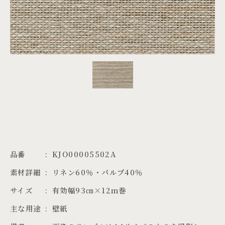
PROJECTS
JA
EN
ZH
品番
KJO00005502A
素材詳細
リネン60％・パルプ40％
サイズ
有効幅93㎝×12ｍ巻
主な用途
壁紙