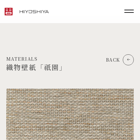
MATERIALS
BACK
織物壁紙「祇園」
TOP
MATERIALS
PRODUCTS
ARTWORK