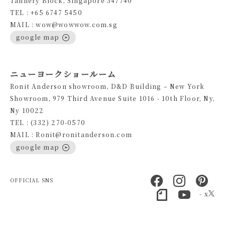
Tannery Block, Singapore 347740
TEL : +65 6747 5450
MAIL : wow@wowwow.com.sg
google map
ニューヨークショールーム
Ronit Anderson showroom, D&D Building – New York
Showroom, 979 Third Avenue Suite 1016 - 10th Floor, Ny,
Ny 10022
TEL : (332) 270-0570
MAIL : Ronit@ronitanderson.com
google map
OFFICIAL SNS
- x