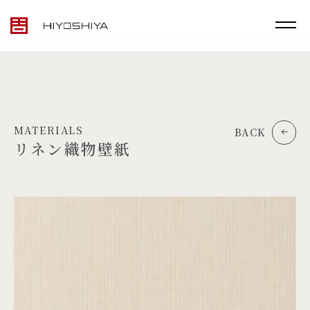
MATERIALS
BACK
リネン織物壁紙
TOP
MATERIALS
PRODUCTS
ARTWORK