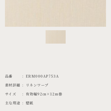
PROJECTS
JA
EN
ZH
品番
ERM000AP753A
素材詳細
リネンワープ
サイズ
有効幅92㎝×12m巻
主な用途
壁紙