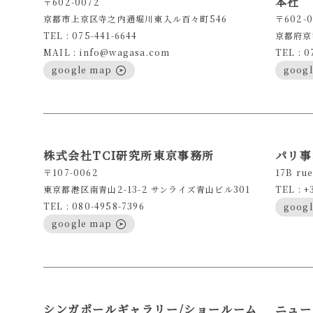
本社
〒602-0072
京都市上京区寺之内通堀川東入ル百々町546
〒602-0
TEL : 075-441-6644
京都府京
MAIL : info@wagasa.com
TEL : 0
google map
goog
株式会社TCI研究所東京事務所
パリ事
〒107-0062
17B rue
東京都港区南青山2-13-2 サンライズ青山ビル301
TEL : +
TEL : 080-4958-7396
goog
google map
シンガポールギャラリー/ショールーム
ニュー