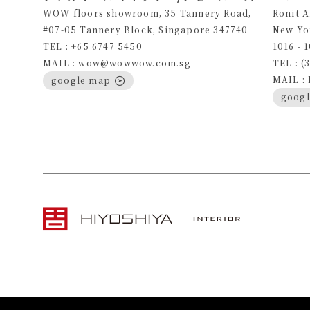
WOW floors showroom, 35 Tannery Road,
Ronit 
#07-05 Tannery Block, Singapore 347740
New Yo
TEL : +65 6747 5450
1016 - 
MAIL : wow@wowwow.com.sg
TEL : (
MAIL :
google map
goog