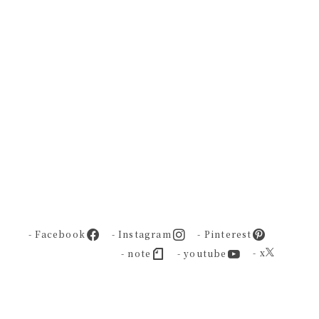
- Facebook
- Instagram
- Pinterest
- x
- note
- youtube