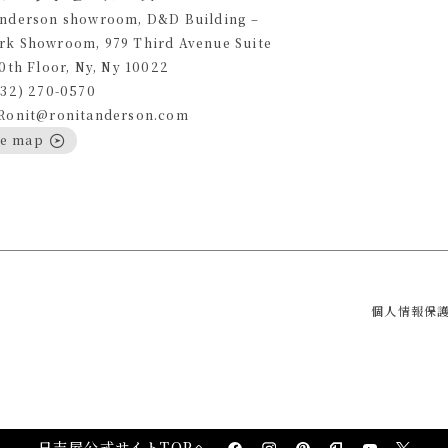
Anderson showroom, D&D Building –
rk Showroom, 979 Third Avenue Suite
10th Floor, Ny, Ny 10022
332) 270-0570
 Ronit@ronitanderson.com
le map
個人情報保
日吉屋公式サイトTOPへ