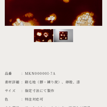
PROJECTS
JA
EN
ZH
品番
MKN00000I-7A
素材詳細
刷毛地（膠・練り炭）、卵殻、漆
サイズ
指定寸法にて製作
色
特注対応可