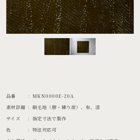
PROJECTS
JA
EN
ZH
品番
MKN0000E-20A
素材詳細
刷毛地（膠・練り炭）、布、漆
サイズ
指定寸法で製作
色
特注対応可