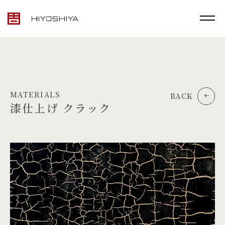
MATERIALS
BACK
漆仕上げ クラック
TOP
MATERIALS
PRODUCTS
ARTWORK