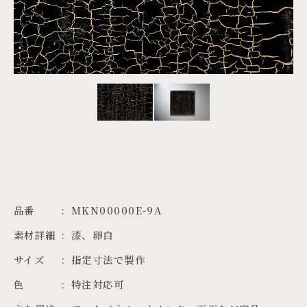
PROJECTS
JA
EN
ZH
品番
MKN00000E-9A
素材詳細
漆、卵白
サイズ
指定寸法で製作
色
特注対応可