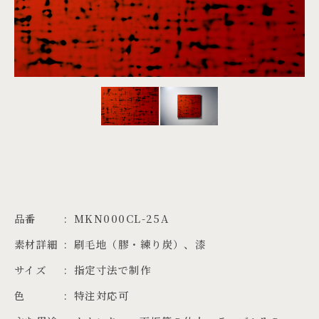
PROJECTS
JA
EN
ZH
品番
MKN000CL-25A
素材詳細
刷毛地（膠・練り炭）、漆
サイズ
指定寸法で制作
色
特注対応可