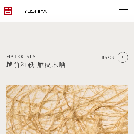
MATERIALS
BACK
越前和紙 雁皮未晒
TOP
MATERIALS
PRODUCTS
ARTWORK