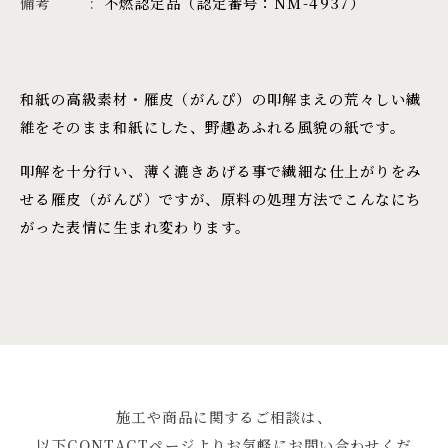
備考
不燃認定品（認定番号：NM-4937）
和紙の高級素材・雁皮（がんぴ）の叩解まえの荒々しい繊
維をそのまま和紙にした、野趣あふれる風貌の紙です。
叩解を十分行い、薄く漉きあげる事で繊細な仕上がりをみ
せる雁皮（がんぴ）ですが、原料の処理方法でこんなにち
がった表情に生まれ変わります。
施工や商品に関するご相談は、
以下CONTACTページよりお気軽にお問い合わせくだ