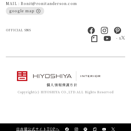
MAIL : Ronit@ronitanderson.com
google map
OFFICIAL SNS
- x
個人情報保護方針
Copyright(c) HIYOSHIYA CO.,LTD.ALL Rights Reserved
日吉屋公式サイトTOPへ