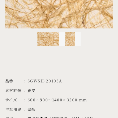
PROJECTS
JA
EN
ZH
品番
SGWSH-20103A
素材詳細
雁皮
サイズ
600×900～1400×3200 mm
主な用途
壁紙