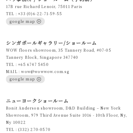
17B rue Richard Lenoir, 75011 Paris
TEL : +33 (0)6-22-71-59-55
google map
シンガポールギャラリー/ショールーム
WOW floors showroom, 35 Tannery Road, #07-05
Tannery Block, Singapore 347740
TEL : +65 6747 5450
MAIL : wow@wowwow.com.sg
google map
ニューヨークショールーム
Ronit Anderson showroom, D&D Building – New York
Showroom, 979 Third Avenue Suite 1016 - 10th Floor, Ny,
Ny 10022
TEL : (332) 270-0570