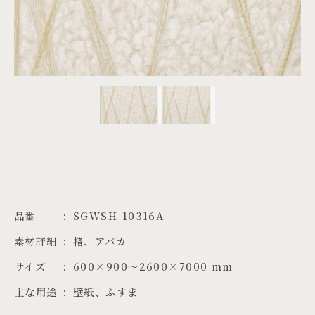
PROJECTS
JA
EN
ZH
品番
SGWSH-10316A
素材詳細
楮、アバカ
サイズ
600×900～2600×7000 mm
主な用途
壁紙、ふすま