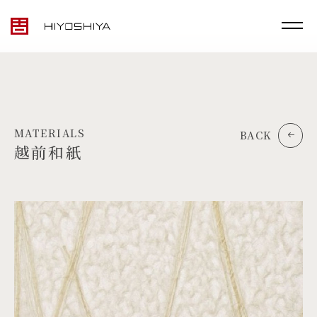
MATERIALS
BACK
越前和紙
TOP
MATERIALS
PRODUCTS
ARTWORK