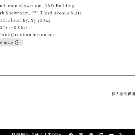
Anderson showroom, D&D Building –
rk Showroom, 979 Third Avenue Suite
10th Floor, Ny, Ny 10022
332) 270-0570
 Ronit@ronitanderson.com
le map
個人情報保
日吉屋公式サイトTOPへ