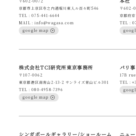
本社
〒602-0072
京都市上京区寺之内通堀川東入ル百々町546
〒602-0
TEL : 075-441-6644
京都府京
MAIL : info@wagasa.com
TEL : 0
google map
goog
株式会社TCI研究所東京事務所
パリ事
〒107-0062
17B rue
東京都港区南青山2-13-2 サンライズ青山ビル301
TEL : +
TEL : 080-4958-7396
goog
google map
シンガポールギャラリー/ショールーム
ニュー