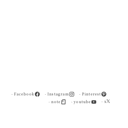
- Facebook
- Instagram
- Pinterest
- x
- note
- youtube