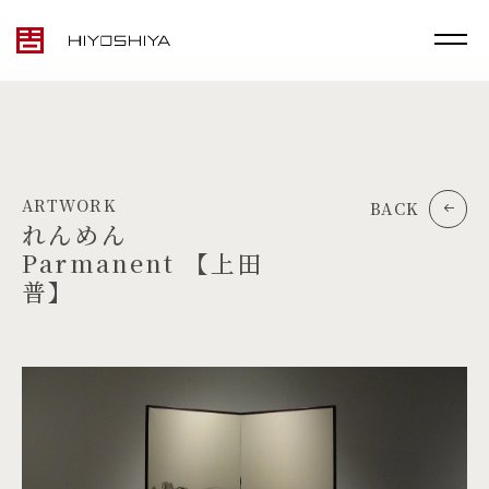
ARTWORK
BACK
れんめん
Parmanent 【上田
普】
TOP
MATERIALS
PRODUCTS
ARTWORK