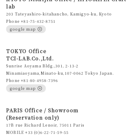
lab
203 Tateyashiro-kitahancho, Kamigyo-ku, Kyoto
Phone +81-75-432-8751
google map
TOKYO Office
TCI-LAB.Co.,Ltd.
Sunrise Aoyama Bldg.,301, 2-13-2
Minamiaoyama,Minato-ku,107-0062 Tokyo Japan.
Phone +81-80-4958-7396
google map
PARIS Office / Showroom
(Reservation only)
17B rue Richard Lenoir, 75011 Paris
MOBILE +33 (0)6-22-71-59-55