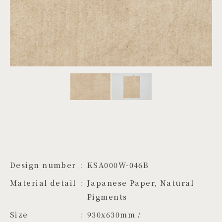
PROJECTS
JA
EN
ZH
Design number
KSA000W-046B
Material detail
Japanese Paper, Natural 
Pigments
Size
930x630mm / 