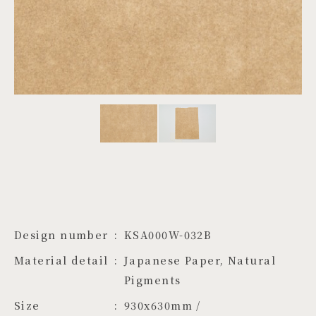
PROJECTS
JA
EN
ZH
Design number
KSA000W-032B
Material detail
Japanese Paper, Natural 
Pigments
Size
930x630mm / 