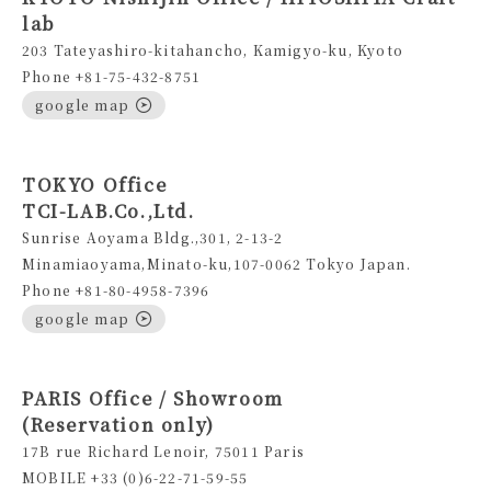
lab
203 Tateyashiro-kitahancho, Kamigyo-ku, Kyoto
Phone +81-75-432-8751
google map
TOKYO Office
TCI-LAB.Co.,Ltd.
Sunrise Aoyama Bldg.,301, 2-13-2
Minamiaoyama,Minato-ku,107-0062 Tokyo Japan.
Phone +81-80-4958-7396
google map
PARIS Office / Showroom
(Reservation only)
17B rue Richard Lenoir, 75011 Paris
MOBILE +33 (0)6-22-71-59-55