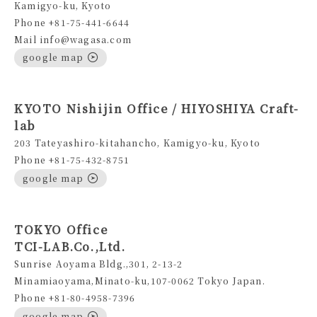
Kamigyo-ku, Kyoto
Phone +81-75-441-6644
Mail info@wagasa.com
google map
KYOTO Nishijin Office / HIYOSHIYA Craft-
lab
203 Tateyashiro-kitahancho, Kamigyo-ku, Kyoto
Phone +81-75-432-8751
google map
TOKYO Office
TCI-LAB.Co.,Ltd.
Sunrise Aoyama Bldg.,301, 2-13-2
Minamiaoyama,Minato-ku,107-0062 Tokyo Japan.
Phone +81-80-4958-7396
google map