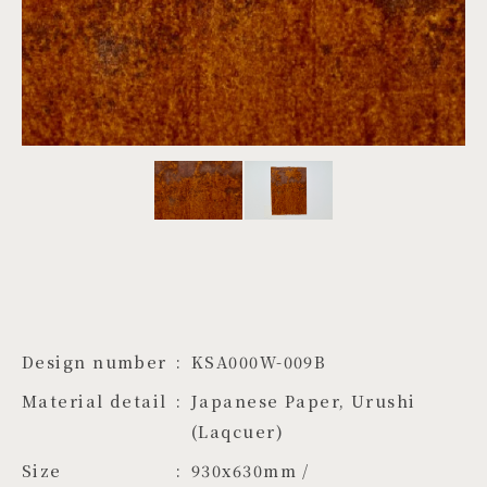
PROJECTS
JA
EN
ZH
Design number
KSA000W-009B
Material detail
Japanese Paper, Urushi 
(Laqcuer)
Size
930x630mm / 