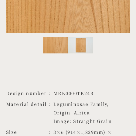
PROJECTS
JA
EN
ZH
Design number
MRK0000TK24B
Material detail
Leguminosae Family, 
Origin: Africa

Image: Straight Grain
Size
3×6 (914×1,829mm) × 